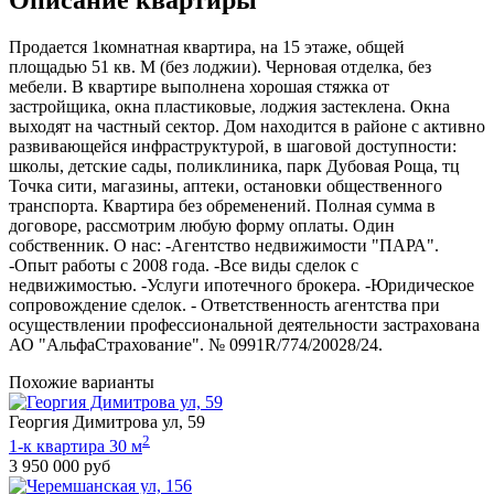
Продается 1комнатная квартира, на 15 этаже, общей
площадью 51 кв. М (без лоджии). Черновая отделка, без
мебели. В квартире выполнена хорошая стяжка от
застройщика, окна пластиковые, лоджия застеклена. Окна
выходят на частный сектор. Дом находится в районе с активно
развивающейся инфраструктурой, в шаговой доступности:
школы, детские сады, поликлиника, парк Дубовая Роща, тц
Точка сити, магазины, аптеки, остановки общественного
транспорта. Квартира без обременений. Полная сумма в
договоре, рассмотрим любую форму оплаты. Один
собственник. О нас: -Агентство недвижимости "ПАРА".
-Опыт работы с 2008 года. -Все виды сделок с
недвижимостью. -Услуги ипотечного брокера. -Юридическое
сопровождение сделок. - Ответственность агентства при
осуществлении профессиональной деятельности застрахована
АО "АльфаСтрахование". № 0991R/774/20028/24.
Похожие варианты
Георгия Димитрова ул, 59
2
1-к квартира 30 м
3 950 000 руб