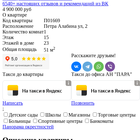
6540+
настоящих отзывов и рекомендаций из ВК
4 900 000 руб
О квартире
Код квартиры
П01669
Расположение
Петра Алабина ул, 2
Количество комнат
1
Этаж
15
Этажей в доме
23
2
Общая площадь
51 м
Расскажите друзьям!
Такси до квартиры
Такси до офиса АН "ПАРА"
На такси в Яндекс
На такси в Яндекс
Написать
Позвонить
;
Детские сады
Школы
Магазины
Торговые центры
Больницы
Спортивные центры
Банкоматы
Панорама окрестностей
Описание квартиры