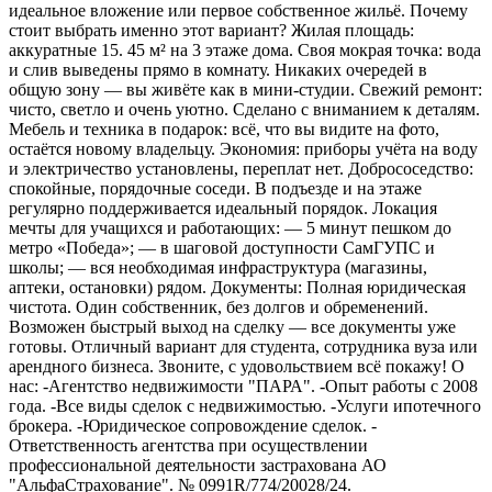
идеальное вложение или первое собственное жильё. Почему
стоит выбрать именно этот вариант? Жилая площадь:
аккуратные 15. 45 м² на 3 этаже дома. Своя мокрая точка: вода
и слив выведены прямо в комнату. Никаких очередей в
общую зону — вы живёте как в мини-студии. Свежий ремонт:
чисто, светло и очень уютно. Сделано с вниманием к деталям.
Мебель и техника в подарок: всё, что вы видите на фото,
остаётся новому владельцу. Экономия: приборы учёта на воду
и электричество установлены, переплат нет. Добрососедство:
спокойные, порядочные соседи. В подъезде и на этаже
регулярно поддерживается идеальный порядок. Локация
мечты для учащихся и работающих: — 5 минут пешком до
метро «Победа»; — в шаговой доступности СамГУПС и
школы; — вся необходимая инфраструктура (магазины,
аптеки, остановки) рядом. Документы: Полная юридическая
чистота. Один собственник, без долгов и обременений.
Возможен быстрый выход на сделку — все документы уже
готовы. Отличный вариант для студента, сотрудника вуза или
арендного бизнеса. Звоните, с удовольствием всё покажу! О
нас: -Агентство недвижимости "ПАРА". -Опыт работы с 2008
года. -Все виды сделок с недвижимостью. -Услуги ипотечного
брокера. -Юридическое сопровождение сделок. -
Ответственность агентства при осуществлении
профессиональной деятельности застрахована АО
"АльфаСтрахование". № 0991R/774/20028/24.