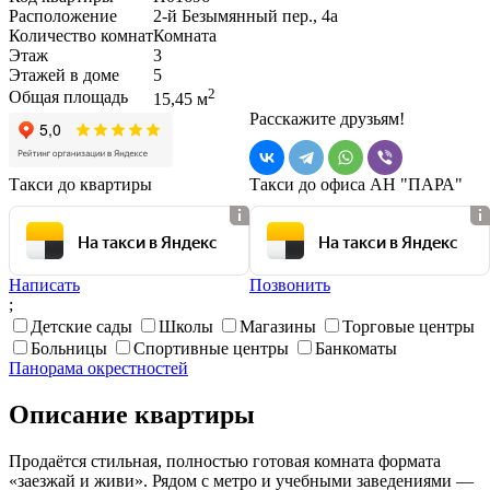
Расположение
2-й Безымянный пер., 4а
Количество комнат
Комната
Этаж
3
Этажей в доме
5
2
Общая площадь
15,45 м
Расскажите друзьям!
Такси до квартиры
Такси до офиса АН "ПАРА"
На такси в Яндекс
На такси в Яндекс
Написать
Позвонить
;
Детские сады
Школы
Магазины
Торговые центры
Больницы
Спортивные центры
Банкоматы
Панорама окрестностей
Описание квартиры
Продаётся стильная, полностью готовая комната формата
«заезжай и живи». Рядом с метро и учебными заведениями —