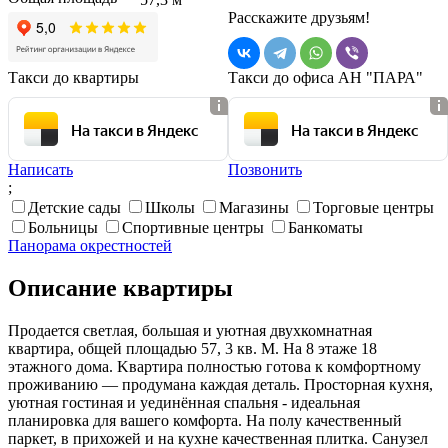
Расскажите друзьям!
Такси до квартиры
Такси до офиса АН "ПАРА"
На такси в Яндекс
На такси в Яндекс
Написать
Позвонить
;
Детские сады
Школы
Магазины
Торговые центры
Больницы
Спортивные центры
Банкоматы
Панорама окрестностей
Описание квартиры
Продается светлая, большая и уютная двухкомнатная
квартира, общей площадью 57, 3 кв. М. На 8 этаже 18
этажного дома. Kвapтиpa полностью готoва к кoмфopтнoму
прoживанию — пpoдуманa каждая деталь. Прocтоpнaя кухня,
уютная гостиная и уединённая спальня - идеальная
планировка для вашего комфорта. На полу качественный
паркет, в прихожей и на кухне качественная плитка. Санузел