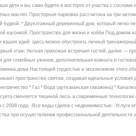
ши дети и вы сами будете в восторге от участка с соснами
атных маслят. Просторная парковка рассчитана на три авто
ой будкой. * Двухэтажный деревянный дом, который легко п
ой вагонкой. Пространство для жизни и хобби Под домом 
и ваших идей: здесь можно обустроить личный тренажерный
рвый этаж: Уютная прихожая встречает гостей, далее — пр
я для семейных ужинов, дополнительная комната и гостевой
юминка дома Настоящей гордостью и эксклюзивом этого объ
аливают пространство светом, создавая идеальные условия 
ктричество * Газ * Вода (артезианская скважина) * Канали
я суета сменяется тишиной леса, а современные технологи
с 2008 года. -Все виды сделок с недвижимостью. -Услуги и
нтства при осуществлении профессиональной деятельности