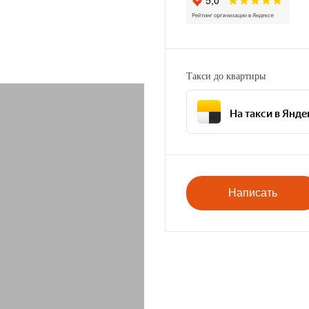
ндаций из ВК
Такси до квартиры
я к нам?
На такси в Янде
Написать