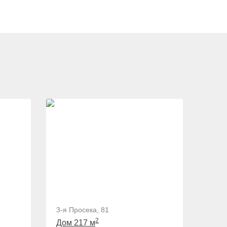
3-я Просека, 81
2
Дом 217 м