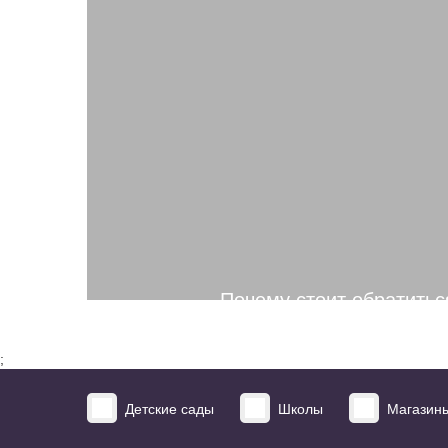
настоящих отзывов и рекоменда
Почему стоит обратитьс
6540+
;
Детские сады
Школы
Магазин