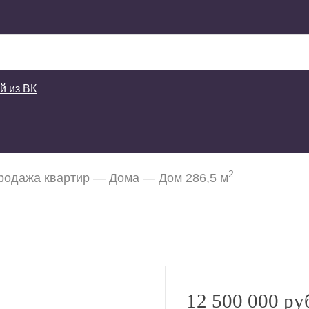
й из ВК
2
родажа квартир
—
Дома
— Дом 286,5 м
12 500 000 ру