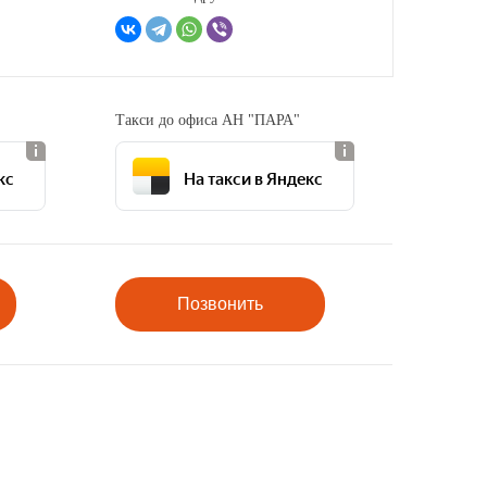
Такси до офиса АН "ПАРА"
кс
На такси в Яндекс
Позвонить