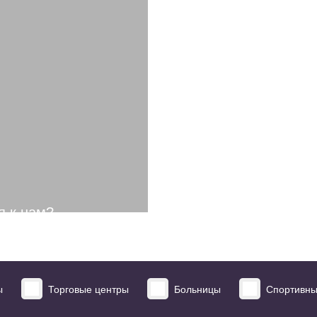
ций из ВК
я к нам?
ы
Торговые центры
Больницы
Спортивны