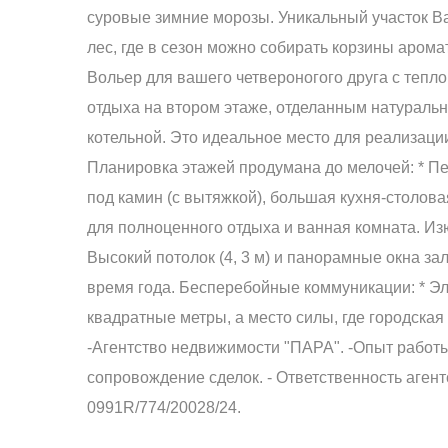
суровые зимние морозы. Уникальный участок Ва
лес, где в сезон можно собирать корзины аром
Вольер для вашего четвероногого друга с тепл
отдыха на втором этаже, отделанным натуральн
котельной. Это идеальное место для реализаци
Планировка этажей продумана до мелочей: * Пе
под камин (с вытяжкой), большая кухня-столова
для полноценного отдыха и ванная комната. Из
Высокий потолок (4, 3 м) и панорамные окна з
время года. Бесперебойные коммуникации: * Эле
квадратные метры, а место силы, где городска
-Агентство недвижимости "ПАРА". -Опыт работы 
сопровождение сделок. - Ответственность аге
0991R/774/20028/24.