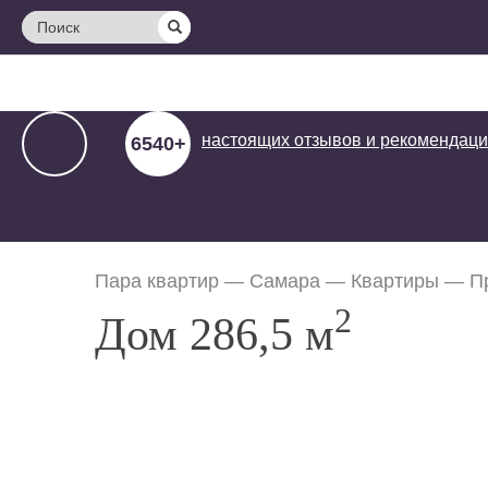
Поиск
настоящих отзывов и
рекомендаци
6540+
Пара квартир
—
Самара
—
Квартиры
—
П
2
Дом 286,5 м