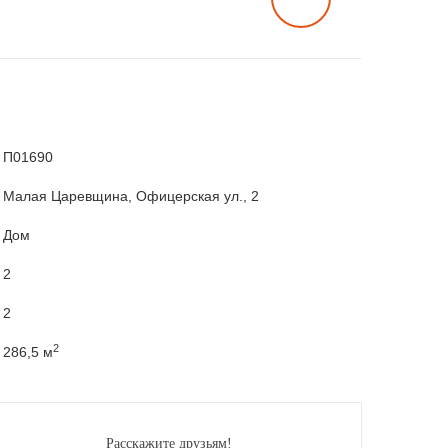
П01690
Малая Царевщина, Офицерская ул., 2
Дом
2
2
2
286,5 м
Расскажите друзьям!