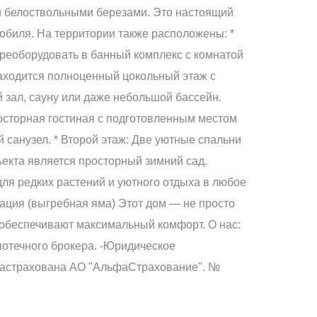
 и белоствольными березами. Это настоящий
мобиля. На территории также расположены: *
ереоборудовать в банный комплекс с комнатой
находится полноценный цокольный этаж с
 зал, сауну или даже небольшой бассейн.
осторная гостиная с подготовленным местом
 санузел. * Второй этаж: Две уютные спальни
екта является просторный зимний сад.
для редких растений и уютного отдыха в любое
зация (выгребная яма) Этот дом — не просто
и обеспечивают максимальный комфорт. О нас:
потечного брокера. -Юридическое
 застрахована АО "АльфаСтрахование". №