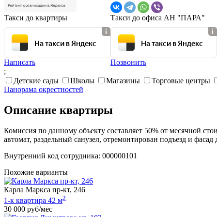
Такси до квартиры
Такси до офиса АН "ПАРА"
На такси в Яндекс
На такси в Яндекс
Написать
Позвонить
;
Детские сады
Школы
Магазины
Торговые центры
Панорама окрестностей
Описание квартиры
Комиссия по данному объекту составляет 50% от месячной стои
автомат, раздельный санузел, отремонтирован подъезд и ф
Внутренний код сотрудника: 000000101
Похожие варианты
Карла Маркса пр-кт, 246
2
1-к квартира 42 м
30 000 руб/мес