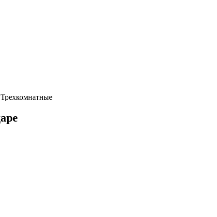
—
Трехкомнатные
даре