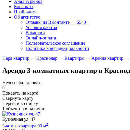
Анализ рынка
Контакты
Прайс-лист
Об агентстве
Отзывы из ВКонтакте — 6540+
Условия работы
Вакансии
Онлайн-оплата
Пользовательское соглашение
Политика конфиденциальности
Пара квартир
—
Краснодар
—
Квартиры
—
Аренда квартир
Аренда 3-комнатных квартир в Красно
Нечего фильтровать
0
Показать на карте
Свернуть карту
Перейти к списку
1
объектов в наличии
Кузнечная ул, 47
2
3-комн. квартира 90 м