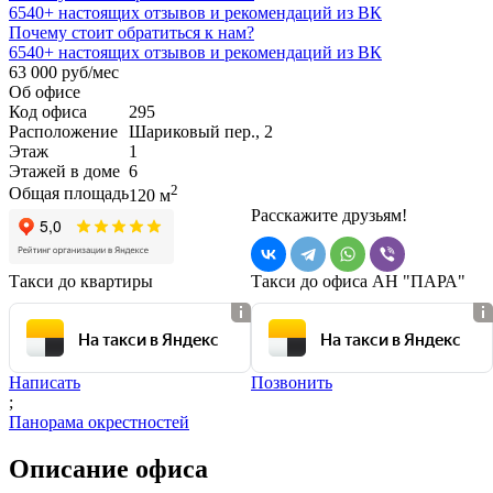
6540+
настоящих отзывов и рекомендаций из ВК
Почему стоит обратиться к нам?
6540+
настоящих отзывов и рекомендаций из ВК
63 000 руб/мес
Об офисе
Код офиса
295
Расположение
Шариковый пер., 2
Этаж
1
Этажей в доме
6
2
Общая площадь
120 м
Расскажите друзьям!
Такси до квартиры
Такси до офиса АН "ПАРА"
На такси в Яндекс
На такси в Яндекс
Написать
Позвонить
;
Панорама окрестностей
Описание офиса