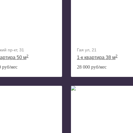
ий пр-кт, 31
Гая ул, 21
2
2
вартира 50 м
1-к квартира 38 м
0 руб/мес
28 000 руб/мес