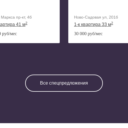
 Маркса пр-кт, 4б
Ново-Садовая ул, 201б
2
2
вартира 41 м
1-к квартира 33 м
0 руб/мес
30 000 руб/мес
Все спецпредложения