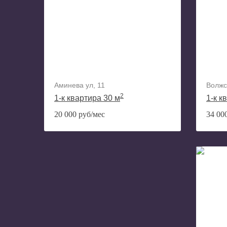
Аминева ул, 11
Волжск
2
1-к квартира 30 м
1-к к
20 000 руб/мес
34 00