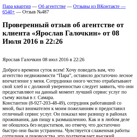
Пара квартир
—
Об агентстве
—
Отзывы из ВКонтакте —
6540+
—
Отзыв №487
Проверенный отзыв об агентстве от
клиента «Ярослав Галочкин» от 08
Июля 2016 в 22:26
Ярослав Галочкин
08 июл 2016 в 22:26
Доброго времени суток всем! Хочу поведать вам, что
агентство недвижимости “Пара”, оставило достаточно лесное
впечатление у меня. Сотрудники оного честно отрабатывают
свой хлеб и с должной уверенностью следует заявить, что они
предоставляют на данный момент лучший сервис услуг по
съему жилья в г. Самара.
Константин (8-927-203-48-49), сотрудник работавший со
мной, был внимателен к моим пожеланиям и предоставил
отличный сервис услуг. Он показал мне разницу в районах
проживания, дав пищу к размышлению. Как и в любом деле
не обошлось без недостатков, но отмечу, что достаточно
быстро они были устранены. Чувствуется слаженная работы
сотрудник и руководства, что подтверждает высокий