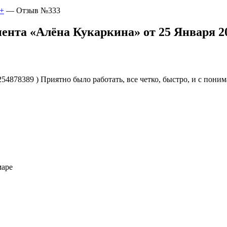
+
—
Отзыв №333
ента «Алёна Кукаркина» от 25 Января 20
d254878389 ) Приятно было работать, все четко, быстро, и с пон
маре