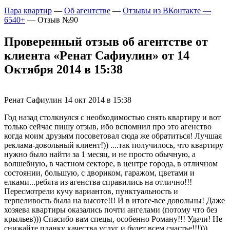
Пара квартир
—
Об агентстве
—
Отзывы из ВКонтакте —
6540+
—
Отзыв №90
Проверенный отзыв об агентстве от
клиента «Ренат Сафиулин» от 14
Октября 2014 в 15:38
Ренат Сафиулин
14 окт 2014 в 15:38
Год назад столкнулся с необходимостью снять квартиру и вот
только сейчас пишу отзыв, ибо вспомнил про это агенство
когда моим друзьям посоветовал сюда же обратиться! Лучшая
реклама-довольный клиент!)) ....так получилось, что квартиру
нужно было найти за 1 месяц, и не просто обычную, а
волшебную, в частном секторе, в центре города, в отличном
состоянии, большую, с двориком, гаражом, цветами и
елками...ребята из агенства справились на отлично!!!
Пересмотрели кучу вариантов, пунктуальность и
терпеливость была на высоте!!! И в итоге-все довольны! Даже
хозяева квартиры оказались почти ангелами (потому что без
крыльев))) Спасибо вам спецы, особенно Роману!!! Удачи! Не
снижайте планку качества услуг и будет всем счастье!!!)))